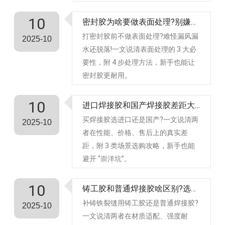
10
密封胶为啥要做表面处理?别嫌麻烦，不处理等于白用
打密封胶前不做表面处理?难怪漏风漏
2025-10
水还脱落!一文说清表面处理的 3 大必
要性，附 4 步处理方法，新手也能让
密封胶更耐用。​
10
进口焊接胶和国产焊接胶差距大吗?
​买焊接胶选进口还是国产?一文说清两
2025-10
者在性能、价格、售后上的真实差
距，附 3 类场景选购攻略，新手也能
避开 “崇洋坑”。
10
​铸工胶和普通焊接胶啥区别?选错白花钱，这篇帮你避坑
​补铸铁裂缝用铸工胶还是普通焊接胶?
2025-10
一文说清两者在材质适配、强度耐