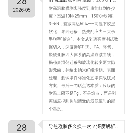
28
耐高温胶膜剥离强度到底能扛到多少
2026-05
度？室温10N/25mm，150℃就掉到
3~5N，衰减高达60%——高温下胶层
软化、界面迁移、热失配应力三大杀
手联手"拆台"。本文从剥离强度测试数
据切入，深度拆解PES、PA、环氧、
聚酰亚胺四大体系的高温衰减曲线，
揭秘爽滑剂迁移和玻璃化转变两大隐
形元凶，并给出纳米纤维增韧、表面
处理、测试条件标准化五条实战破局
方案。最后一句话点透本质：胶膜的
耐温上限不是Tg，不是熔点，而是剥
离强度掉到你能接受的最低值时的那
个温度。
28
导热凝胶多久换一次？深度解析与科学建议