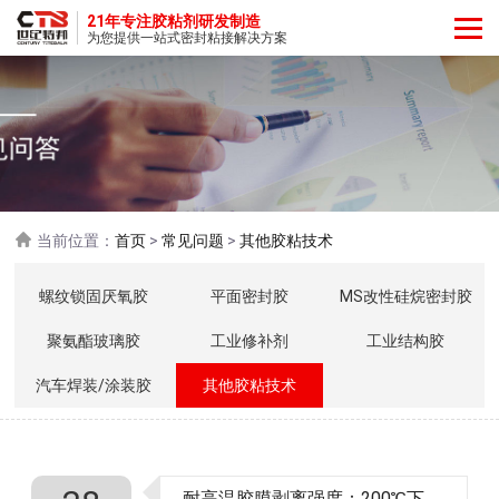
21年专注胶粘剂研发制造
为您提供一站式密封粘接解决方案
当前位置：
首页
>
常见问题
>
其他胶粘技术
螺纹锁固厌氧胶
平面密封胶
MS改性硅烷密封胶
聚氨酯玻璃胶
工业修补剂
工业结构胶
汽车焊装/涂装胶
其他胶粘技术
耐高温胶膜剥离强度：200℃下还能"死死咬住"？真相远比你想的复杂