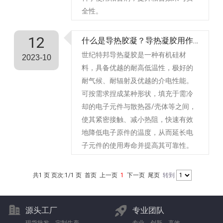
全性。
12
什么是导热胶凝？导热凝胶用作什么用途
世纪特邦导热凝胶是一种有机硅材
2023-10
料，具备优越的耐高低温性，极好的
耐气候、耐辐射及优越的介电性能。
可按需求捏成某种形状，填充于需冷
却的电子元件与散热器/壳体等之间，
使其紧密接触、减小热阻，快速有效
地降低电子原件的温度，从而延长电
子元件的使用寿命并提高其可靠性。
共1 页 页次:1/1 页
首页
上一页
1
下一页
尾页
转到
源头工厂
专业团队