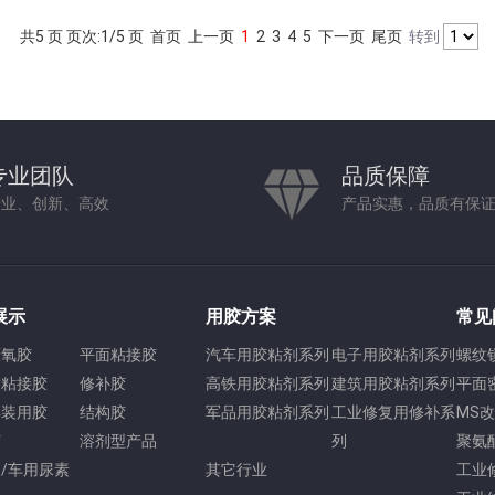
共5 页 页次:1/5 页
首页
上一页
1
2
3
4
5
下一页
尾页
转到
专业团队
品质保障
专业、创新、高效
产品实惠，品质有保
展示
用胶方案
常见
厌氧胶
平面粘接胶
汽车用胶粘剂系列
电子用胶粘剂系列
螺纹
酯粘接胶
修补胶
高铁用胶粘剂系列
建筑用胶粘剂系列
平面
焊装用胶
结构胶
军品用胶粘剂系列
工业修复用修补系
MS
胶
溶剂型产品
列
聚氨
/车用尿素
其它行业
工业