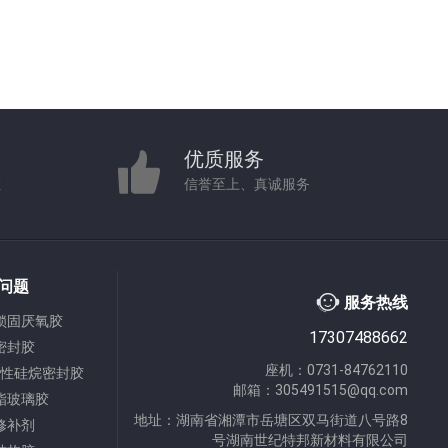
优质服务
证
信誉至上、真诚服务
问题
服务热线
锁固厌氧胶
17307488662
密封胶
座机：0731-84762110
改性硅烷密封胶
邮箱：305491515@qq.com
酯玻璃胶
地址：湖南省湘潭市岳塘区双马街道八号路8
修补剂
号湖南世纪特邦新材料有限公司